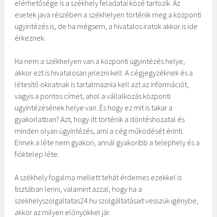
elérhetősége is a székhely feladatai közé tartozik. Az
esetek java részében a székhelyen történik meg a központi
ügyintézés is, de ha mégsem, a hivatalos iratok akkor is ide
érkeznek.
Ha nem a székhelyen van a központi ügyintézés helye,
akkor ezt is hivatalosan jelezni kell. A cégjegyzéknek és a
létesítő okiratnak is tartalmaznia kell azt az információt,
vagyis a pontos címet, ahol a vállalkozás központi
ügyintézésének helye van. És hogy ez mit is takar a
gyakorlatban? Azt, hogy itt történik a döntéshozatal és
minden olyan ügyintézés, ami a cég működését érinti.
Ennek a léte nem gyakori, annál gyakoribb a telephely és a
fióktelep léte.
A székhely fogalma mellett tehát érdemes ezekkel is
tisztában lenni, valamint azzal, hogy ha a
szekhelyszolgaltatas24.hu szolgáltatásait vesszük igénybe,
akkor az milyen előnyökkel jár.