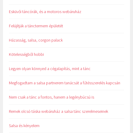
Esküvői táncórák, és a motoros webáruház
Felújítják a tánctermem épületét
Házasság, salsa, corgon palack
Kötelességből hobbi
Legyen olyan könnyed a cégalapítás, mint a tánc
Megfogadtam a salsa partnerem tanácsát a fűtésszerelés kapcsán
Nem csak a tánc a fontos, hanem a legénybúcsú is
Remek olcsó táska webáruház a salsa tánc szerelmeseinek
Salsa és kényelem