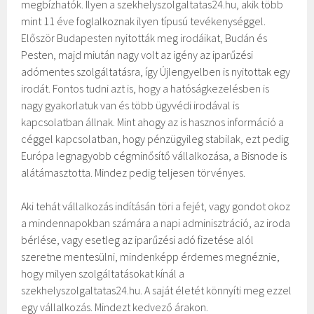
megbízhatók. Ilyen a szekhelyszolgaltatas24.hu, akik több
mint 11 éve foglalkoznak ilyen típusú tevékenységgel.
Először Budapesten nyitották meg irodáikat, Budán és
Pesten, majd miután nagy volt az igény az iparűzési
adómentes szolgáltatásra, így Újlengyelben is nyitottak egy
irodát. Fontos tudni azt is, hogy a hatóságkezelésben is
nagy gyakorlatuk van és több ügyvédi irodával is
kapcsolatban állnak. Mint ahogy az is hasznos információ a
céggel kapcsolatban, hogy pénzügyileg stabilak, ezt pedig
Európa legnagyobb cégminősítő vállalkozása, a Bisnode is
alátámasztotta. Mindez pedig teljesen törvényes.
Aki tehát vállalkozás indításán töri a fejét, vagy gondot okoz
a mindennapokban számára a napi adminisztráció, az iroda
bérlése, vagy esetleg az iparűzési adó fizetése alól
szeretne mentesülni, mindenképp érdemes megnéznie,
hogy milyen szolgáltatásokat kínál a
szekhelyszolgaltatas24.hu. A saját életét könnyíti meg ezzel
egy vállalkozás. Mindezt kedvező árakon.