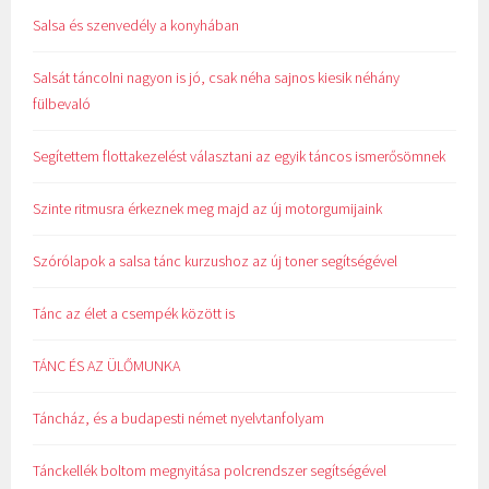
Salsa és szenvedély a konyhában
Salsát táncolni nagyon is jó, csak néha sajnos kiesik néhány
fülbevaló
Segítettem flottakezelést választani az egyik táncos ismerősömnek
Szinte ritmusra érkeznek meg majd az új motorgumijaink
Szórólapok a salsa tánc kurzushoz az új toner segítségével
Tánc az élet a csempék között is
TÁNC ÉS AZ ÜLŐMUNKA
Táncház, és a budapesti német nyelvtanfolyam
Tánckellék boltom megnyitása polcrendszer segítségével