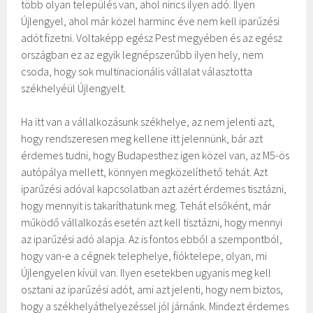
több olyan település van, ahol nincs ilyen adó. Ilyen
Újlengyel, ahol már közel harminc éve nem kell iparűzési
adót fizetni. Voltaképp egész Pest megyében és az egész
országban ez az egyik legnépszerűbb ilyen hely, nem
csoda, hogy sok multinacionális vállalat választotta
székhelyéül Újlengyelt.
Ha itt van a vállalkozásunk székhelye, az nem jelenti azt,
hogy rendszeresen meg kellene itt jelennünk, bár azt
érdemes tudni, hogy Budapesthez igen közel van, az M5-ös
autópálya mellett, könnyen megközelíthető tehát. Azt
iparűzési adóval kapcsolatban azt azért érdemes tisztázni,
hogy mennyit is takaríthatunk meg. Tehát elsőként, már
működő vállalkozás esetén azt kell tisztázni, hogy mennyi
az iparűzési adó alapja. Az is fontos ebből a szempontból,
hogy van-e a cégnek telephelye, fióktelepe, olyan, mi
Újlengyelen kívül van. Ilyen esetekben ugyanis meg kell
osztani az iparűzési adót, ami azt jelenti, hogy nem biztos,
hogy a székhelyáthelyezéssel jól járnánk. Mindezt érdemes