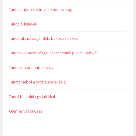
Táncoktatás és környezettudatosság
Táncoló kerekek
Táncórák, nászajándék, bukósisak akció
Táncos könnyedséggel készíthetünk plasztik kártyát
Táncos túrára babakocsival
Tánctanárból a szobalány állásig
Tanulj táncolni egy játékkal
Ütemes vállalkozás