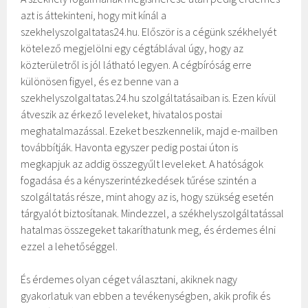
azt is áttekinteni, hogy mit kínál a
szekhelyszolgaltatas24.hu. Először is a cégünk székhelyét
kötelező megjelölni egy cégtáblával úgy, hogy az
közterületről is jól látható legyen. A cégbíróság erre
különösen figyel, és ez benne van a
szekhelyszolgaltatas.24.hu szolgáltatásaiban is. Ezen kívül
átveszik az érkező leveleket, hivatalos postai
meghatalmazással. Ezeket beszkennelik, majd e-mailben
továbbítják. Havonta egyszer pedig postai úton is
megkapjuk az addig összegyűlt leveleket. A hatóságok
fogadása és a kényszerintézkedések tűrése szintén a
szolgáltatás része, mint ahogy az is, hogy szükség esetén
tárgyalót biztosítanak. Mindezzel, a székhelyszolgáltatással
hatalmas összegeket takaríthatunk meg, és érdemes élni
ezzel a lehetőséggel.
És érdemes olyan céget választani, akiknek nagy
gyakorlatuk van ebben a tevékenységben, akik profik és