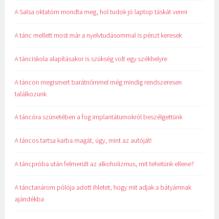
A Salsa oktatóm mondta meg, hol tudok jó laptop táskát venni
A tánc mellett most már a nyelvtudásommal is pénzt keresek
A tánciskola alapításakor is szükség volt egy székhelyre
A táncon megismert barátnőmmel még mindig rendszeresen
találkozunk
A táncóra szünetében a fog implantátumokról beszélgettünk
A táncos tartsa karba magát, úgy, mint az autóját!
A táncpróba után felmerült az alkoholizmus, mit tehetünk ellene?
A tánctanárom pólója adott ihletet, hogy mit adjak a bátyámnak
ajándékba