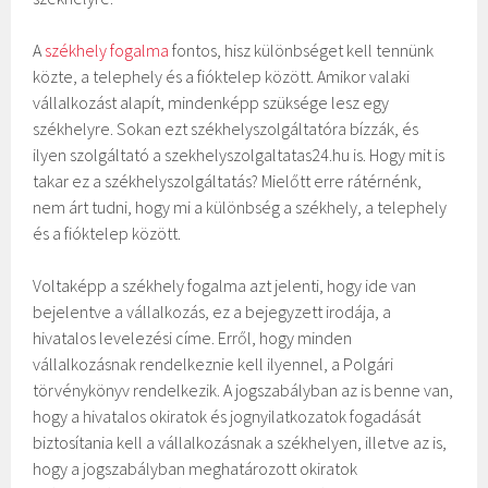
A
székhely fogalma
fontos, hisz különbséget kell tennünk
közte, a telephely és a fióktelep között. Amikor valaki
vállalkozást alapít, mindenképp szüksége lesz egy
székhelyre. Sokan ezt székhelyszolgáltatóra bízzák, és
ilyen szolgáltató a szekhelyszolgaltatas24.hu is. Hogy mit is
takar ez a székhelyszolgáltatás? Mielőtt erre rátérnénk,
nem árt tudni, hogy mi a különbség a székhely, a telephely
és a fióktelep között.
Voltaképp a székhely fogalma azt jelenti, hogy ide van
bejelentve a vállalkozás, ez a bejegyzett irodája, a
hivatalos levelezési címe. Erről, hogy minden
vállalkozásnak rendelkeznie kell ilyennel, a Polgári
törvénykönyv rendelkezik. A jogszabályban az is benne van,
hogy a hivatalos okiratok és jognyilatkozatok fogadását
biztosítania kell a vállalkozásnak a székhelyen, illetve az is,
hogy a jogszabályban meghatározott okiratok