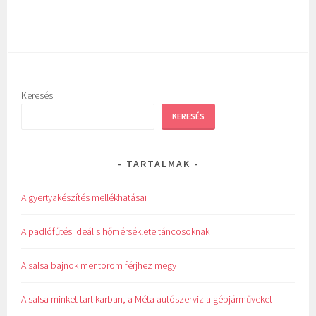
Keresés
KERESÉS
TARTALMAK
A gyertyakészítés mellékhatásai
A padlófűtés ideális hőmérséklete táncosoknak
A salsa bajnok mentorom férjhez megy
A salsa minket tart karban, a Méta autószerviz a gépjárműveket