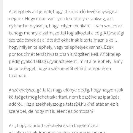
A telephely azt jelenti, hogy itt zajlik a fő tevékenysége a
cégnek. Hogy mikor van ilyen telephelyre szükség, azt
nyilván befolyásolja, hogy milyen munkáról is van szó, és az
is, hogy mennyi alkalmazottat foglalkoztat a cég. A társasági
szerződésnek és a létesítő okiratnak is tartalmaznia kell,
hogy milyen telephely, vagy telephelyek vannak. Ezek
pontos címét tehát hivatalosan is rögzíteni kell. A fióktelep
pedig gyakorlatilag ugyanazt jelenti, mint a telephely, annyi
különbséggel, hogy a székhelytől eltérő településen
található.
A székhelyszolgáltatás nagy előnye pedig, hogy nagyon sok
költséget meg lehet takarítani, nem beszélve az iparűzési
adóról. Hisz a szekhelyszolgaltatas24.hu kínálatában ez is
szerepel, de hogy mit is jelent ez pontosan?
Azt, hogy az adott székhelyre van bejelentve a
vállalkozásunk. Budapesten több címen is van erre