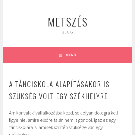
Tovább
a
METSZÉS
tartalomra
BLOG
MENÜ
A TÁNCISKOLA ALAPÍTÁSAKOR IS
SZÜKSÉG VOLT EGY SZÉKHELYRE
Amikor valaki vállalkozásba kezd, sok olyan dologra kell
figyelnie, amire elsőre talán nem is gondol. Igaz ez egy
tánciskolára is, aminek szintén szüksége van egy
székhelyre.