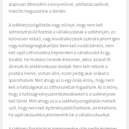
alaposan átbeszélni a könyvelővel, adótanácsadóval,
mielőtt megszületne a döntés.
A székhelyszolgáltatás nagy előnye, hogy nem kell
adminisztrációt fizetnie a vállalkozásnak a székhelyén, ez
különösen induló, vagy kisvállalkozások számára jelent igen
nagy költségmegtakarítást. Nem kell irodát bérelni, nem
kell saját otthonunkba bejelenteni a vállalkozást és így
tovább. Ha hivatalos levelek érkeznek, akkor azokat itt
átveszik és elektronikusan iktatják. Nem kell nekünk a
postára menni, sorban állni, ezzel pedig akár órákat is
spórolhatunk. Mint ahogy az is egy óriási előny, hogy nem
kell a hatóságokat az otthonunkban fogadnunk. Az is előny,
hogy a hatósági kényszerintézkedéseket is a székhelynek
kell tűrnie. Mint ahogy az is a székhelyszolgáltatás mellett
szól, hogy nem kell építményadót fizetnünk, amit kellene,
ha saját lakásunkba jelentenénk be a vállalkozásunkat.
A székhely fogalmának megismerése után pedig érdemes