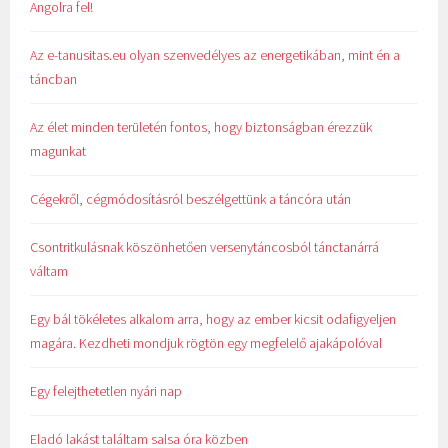
Angolra fel!
Az e-tanusitas.eu olyan szenvedélyes az energetikában, mint én a
táncban
Az élet minden területén fontos, hogy biztonságban érezzük
magunkat
Cégekről, cégmódosításról beszélgettünk a táncóra után
Csontritkulásnak köszönhetően versenytáncosból tánctanárrá
váltam
Egy bál tökéletes alkalom arra, hogy az ember kicsit odafigyeljen
magára. Kezdheti mondjuk rögtön egy megfelelő ajakápolóval
Egy felejthetetlen nyári nap
Eladó lakást találtam salsa óra közben