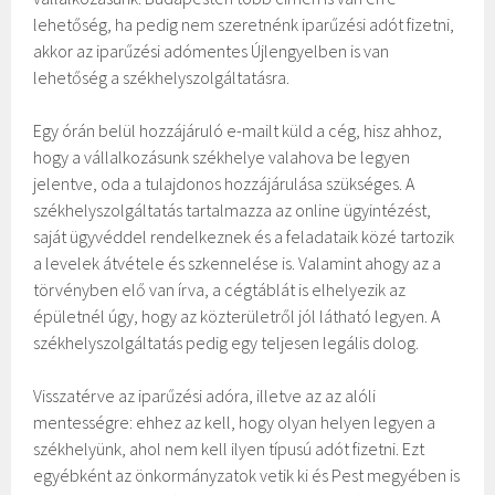
lehetőség, ha pedig nem szeretnénk iparűzési adót fizetni,
akkor az iparűzési adómentes Újlengyelben is van
lehetőség a székhelyszolgáltatásra.
Egy órán belül hozzájáruló e-mailt küld a cég, hisz ahhoz,
hogy a vállalkozásunk székhelye valahova be legyen
jelentve, oda a tulajdonos hozzájárulása szükséges. A
székhelyszolgáltatás tartalmazza az online ügyintézést,
saját ügyvéddel rendelkeznek és a feladataik közé tartozik
a levelek átvétele és szkennelése is. Valamint ahogy az a
törvényben elő van írva, a cégtáblát is elhelyezik az
épületnél úgy, hogy az közterületről jól látható legyen. A
székhelyszolgáltatás pedig egy teljesen legális dolog.
Visszatérve az iparűzési adóra, illetve az az alóli
mentességre: ehhez az kell, hogy olyan helyen legyen a
székhelyünk, ahol nem kell ilyen típusú adót fizetni. Ezt
egyébként az önkormányzatok vetik ki és Pest megyében is